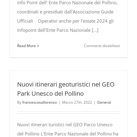
Info Point dell' Ente Parco Nazionale del Pollino,
coordinati e presidiati dall'Associazione Guide
Ufficiali Operativi anche per l'estate 2024 gli
Infopoint dell'Ente Parco Nazionale [...]
su
Read More
Commenti disabilitati
Infopoint
dell’Ente
Parco
Nazionale
del
Nuovi itinerari geoturistici nel GEO
Pollino,
Park Unesco del Pollino
coordinati
By
francescosallorenzo
|
Marzo 27th, 2022
|
General
e
presidiati
dall’Assoc
Nuovi itinerari turistici nel GEO Parco Unesco
Guide
del Pollino L’Ente Parco Nazionale del Pollino ha
Ufficiali.