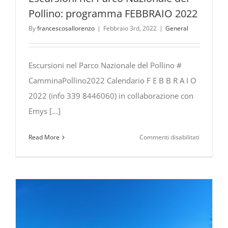
Pollino: programma FEBBRAIO 2022
By
francescosallorenzo
|
Febbraio 3rd, 2022
|
General
Escursioni nel Parco Nazionale del Pollino #
CamminaPollino2022 Calendario F E B B R A I O
2022 (info 339 8446060) in collaborazione con
Emys [...]
su
Read More
Commenti disabilitati
Escursioni
nel
Parco
Nazionale
del
Pollino:
program