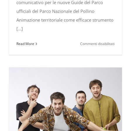
comunicativo per le nuove Guide del Parco
ufficiali del Parco Nazionale del Pollino
Animazione territoriale come efficace strumento
[...]
su
Read More
Commenti disabilitati
Animazio
territorial
come
efficace
strument
comunicat
formazio
per
le
nuove
Guide
del