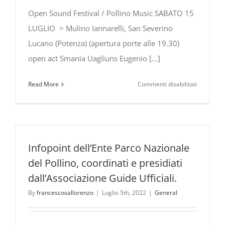
Open Sound Festival / Pollino Music SABATO 15
LUGLIO > Mulino Iannarelli, San Severino
Lucano (Potenza) (apertura porte alle 19.30)
open act Smania Uagliuns Eugenio [...]
su
Read More
Commenti disabilitati
Eugenio
in
Via
Di
Gioia
Infopoint dell’Ente Parco Nazionale
all’Open
del Pollino, coordinati e presidiati
Sound
dall’Associazione Guide Ufficiali.
Festival
–
By
francescosallorenzo
|
Luglio 5th, 2022
|
General
Pollino
Music