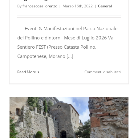
By
francescosallorenzo
|
Marzo 16th, 2022
|
General
Eventi & Manifestazioni nel Parco Nazionale
del Pollino e dintorni Mese di Luglio 2026 Va'
Sentiero FEST (Presso Catasta Pollino,
Campotenese, Morano [...]
su
Read More
Commenti disabilitati
Eventi
&
Manifesta
nel
Parco
Nazionale
del
Pollino