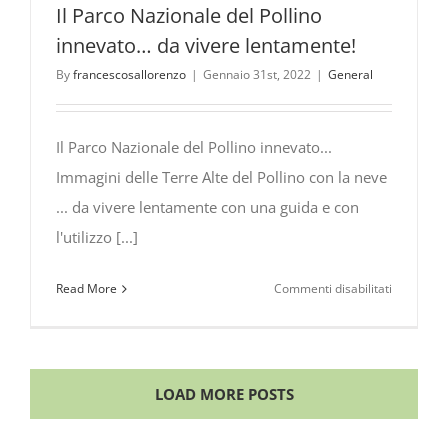
Il Parco Nazionale del Pollino
innevato… da vivere lentamente!
By
francescosallorenzo
|
Gennaio 31st, 2022
|
General
Il Parco Nazionale del Pollino innevato...
Immagini delle Terre Alte del Pollino con la neve
... da vivere lentamente con una guida e con
l'utilizzo [...]
su
Read More
Commenti disabilitati
Il
Parco
Nazionale
del
LOAD MORE POSTS
Pollino
innevato…