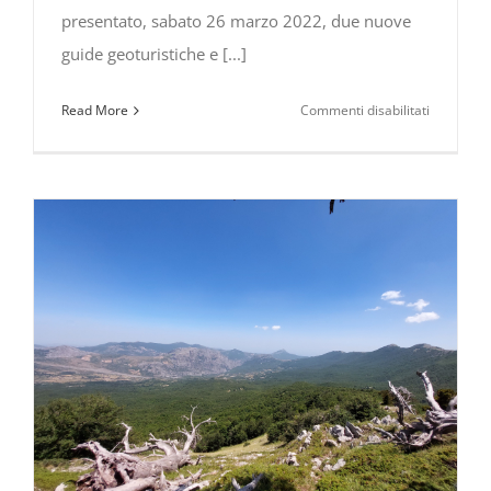
presentato, sabato 26 marzo 2022, due nuove
guide geoturistiche e [...]
su
Read More
Commenti disabilitati
Nuovi
itinerari
geoturistic
nel
GEO
Park
Unesco
del
Pollino