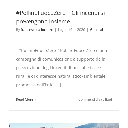
#PollinoFuocoZero – Gli incendi si
prevengono insieme
By
francescosallorenzo
|
Luglio 16th, 2026
|
General
#PollinoFuocoZero #PollinoFuocoZero è una
campagna di comunicazione a supporto della
prevenzione degli incendi di boschi ed aree
rurali e di dinteresse naturalistico/ambientale,
promossa dall'Ente [...]
su
Read More
Commenti disabilitati
#PollinoF
Gli
incendi
si