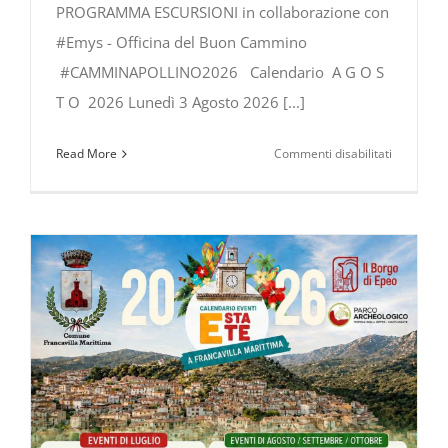
PROGRAMMA ESCURSIONI in collaborazione con
#Emys - Officina del Buon Cammino
#CAMMINAPOLLINO2026 Calendario A G O S
T O 2026 Lunedì 3 Agosto 2026 [...]
su
Read More
Commenti disabilitati
ESCURSIO
nel
PARCO
NAZIONA
del
POLLINO:
PROGRA
AGOSTO
–
SETTEMB
2026