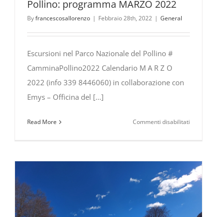
Pollino: programma MARZO 2022
By
francescosallorenzo
|
Febbraio 28th, 2022
|
General
Escursioni nel Parco Nazionale del Pollino #
CamminaPollino2022 Calendario M A R Z O
2022 (info 339 8446060) in collaborazione con
Emys – Officina del [...]
su
Read More
Commenti disabilitati
Escursioni
nel
Parco
Nazionale
del
Pollino:
program
MARZO