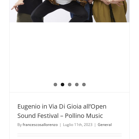
Parco
ufficiali
del
Parco
Nazionale
del
Pollino.
Eugenio in Via Di Gioia all’Open
Sound Festival – Pollino Music
By
francescosallorenzo
|
Luglio 11th, 2023
|
General