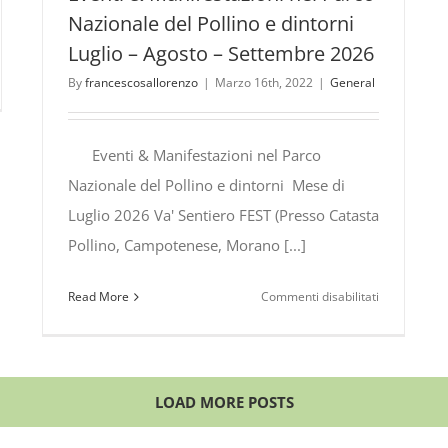
Nazionale del Pollino e dintorni
Luglio – Agosto – Settembre 2026
By
francescosallorenzo
|
Marzo 16th, 2022
|
General
URSIONI
CO
Eventi & Manifestazioni nel Parco
IONALE
Nazionale del Pollino e dintorni Mese di
Luglio 2026 Va' Sentiero FEST (Presso Catasta
LINO:
OGRAMMA
Pollino, Campotenese, Morano [...]
STO
su
Read More
Commenti disabilitati
TEMBRE
Eventi
6
&
Manifestazi
nel
LOAD MORE POSTS
Parco
Nazionale