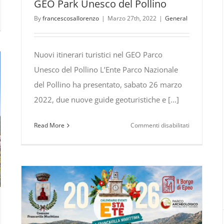
GEO Park Unesco del Pollino
coordinati
By
francescosallorenzo
|
Marzo 27th, 2022
|
General
e
presidiati
co
dall’Associa
ionale
Nuovi itinerari turistici nel GEO Parco
Guide
Unesco del Pollino L’Ente Parco Nazionale
Ufficiali.
ino
perto”
del Pollino ha presentato, sabato 26 marzo
2022, due nuove guide geoturistiche e [...]
lino,
su
Read More
Commenti disabilitati
bre
Nuovi
sonaggio
itinerari
a
geoturistici
t
nel
ney
GEO
Park
Unesco
del