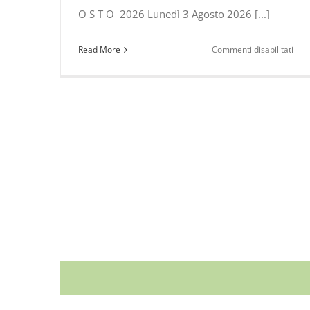
O S T O 2026 Lunedì 3 Agosto 2026 [...]
su
Read More
Commenti disabilitati
ESC
nel
PAR
NAZ
del
POL
PR
AGO
–
SET
202