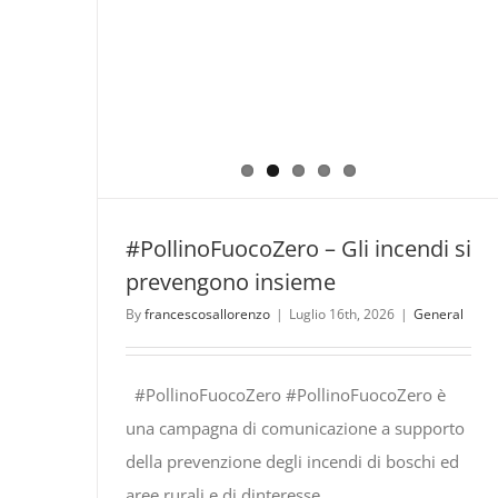
#PollinoFuocoZero – Gli incendi si
prevengono insieme
By
francescosallorenzo
|
Luglio 16th, 2026
|
General
#PollinoFuocoZero #PollinoFuocoZero è
una campagna di comunicazione a supporto
della prevenzione degli incendi di boschi ed
aree rurali e di dinteresse