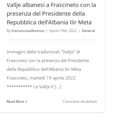
Vallje albanesi a Frascineto con la
presenza del Presidente della
Repubblica dell’Albania Ilir Meta
By
francescosallorenzo
|
Aprile 19th, 2022
|
General
Immagini delle tradizionali "Vallje" di
Frascineto con la presenza del Presidente
della Repubblica dell'Albania Ilir Meta
Frascineto, martedì 19 aprile 2022
*********** Le Vallje Il [...]
su
Read More
Commenti disabilitati
Vallje
albanesi
a
Frascineto