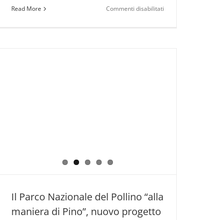
su
Read More
Commenti disabilitati
Eugenio
in
Via
Di
Gioia
all’Open
Sound
Festival
–
Pollino
Music
Il Parco Nazionale del Pollino “alla
o,
maniera di Pino”, nuovo progetto