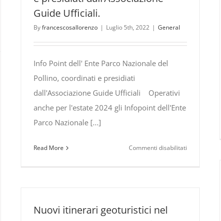
per
Guide Ufficiali.
le
nuove
By
francescosallorenzo
|
Luglio 5th, 2022
|
General
Guide
del
Parco
Info Point dell' Ente Parco Nazionale del
ufficiali
Pollino, coordinati e presidiati
del
dall'Associazione Guide Ufficiali Operativi
Parco
anche per l'estate 2024 gli Infopoint dell'Ente
Nazionale
del
Parco Nazionale [...]
Pollino.
su
Read More
Commenti disabilitati
Infopoint
dell’Ente
Parco
Nazionale
del
Nuovi itinerari geoturistici nel
Pollino,