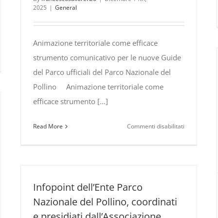
2025
|
General
Animazione territoriale come efficace
strumento comunicativo per le nuove Guide
linoFuocoZero –
del Parco ufficiali del Parco Nazionale del
Pollino Animazione territoriale come
ndi
efficace strumento [...]
vengono
ieme
su
Read More
Commenti disabilitati
Animazione
territoriale
come
efficace
strumento
Infopoint dell’Ente Parco
comunicativ
Nazionale del Pollino, coordinati
formazione
e presidiati dall’Associazione