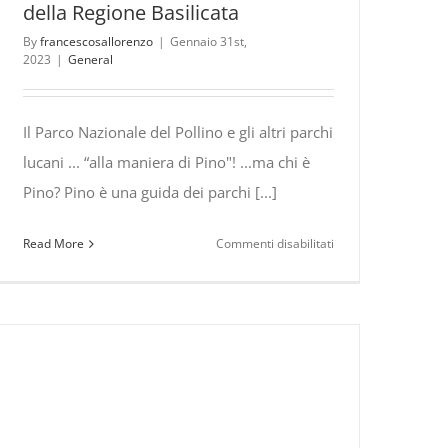
della Regione Basilicata
By
francescosallorenzo
|
Gennaio 31st,
2023
|
General
Il Parco Nazionale del Pollino e gli altri parchi
lucani ... “alla maniera di Pino"! ...ma chi è
Pino? Pino è una guida dei parchi [...]
su
Read More
Commenti disabilitati
Il
Parco
Nazionale
del
Pollino
“alla
maniera
di