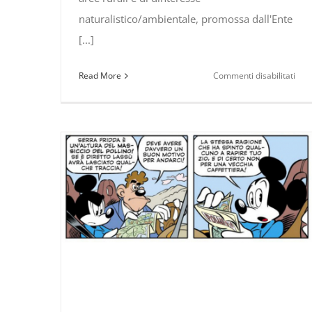
naturalistico/ambientale, promossa dall'Ente
[...]
su
Read More
Commenti disabilitati
#Pol
Gli
ince
si
pre
ins