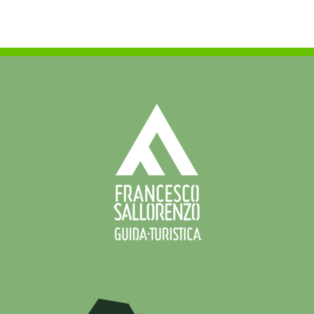
Micologic
C.E.M.M.
e
XXII
Seminario
U.M.I.
nel
Parco
Nazionale
del
Pollino
–
6/12
ottobre
2019