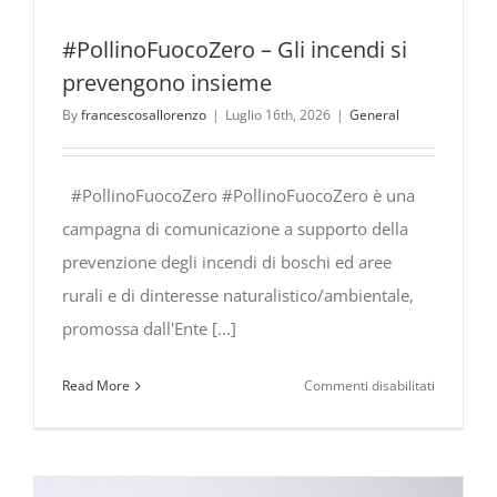
#PollinoFuocoZero – Gli incendi si
prevengono insieme
By
francescosallorenzo
|
Luglio 16th, 2026
|
General
#PollinoFuocoZero #PollinoFuocoZero è una
campagna di comunicazione a supporto della
prevenzione degli incendi di boschi ed aree
rurali e di dinteresse naturalistico/ambientale,
promossa dall'Ente [...]
su
Read More
Commenti disabilitati
#PollinoF
Gli
incendi
si