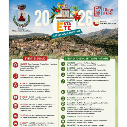
Di
Gioia
all’Open
Sound
Festival
–
Pollino
Music