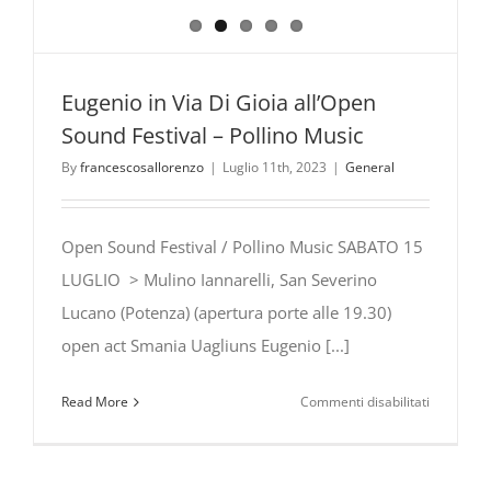
Eugenio in Via Di Gioia all’Open
Sound Festival – Pollino Music
By
francescosallorenzo
|
Luglio 11th, 2023
|
General
Open Sound Festival / Pollino Music SABATO 15
LUGLIO > Mulino Iannarelli, San Severino
Lucano (Potenza) (apertura porte alle 19.30)
open act Smania Uagliuns Eugenio [...]
su
Read More
Commenti disabilitati
Eugenio
in
Via