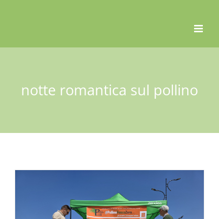
Skip
to
content
notte romantica sul pollino