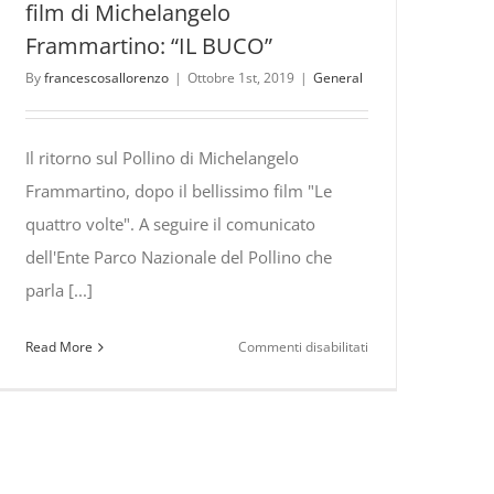
film di Michelangelo
Frammartino: “IL BUCO”
By
francescosallorenzo
|
Ottobre 1st, 2019
|
General
Il ritorno sul Pollino di Michelangelo
Frammartino, dopo il bellissimo film "Le
quattro volte". A seguire il comunicato
dell'Ente Parco Nazionale del Pollino che
parla [...]
su
Read More
Commenti disabilitati
Sul
Pollino
le
riprese
del