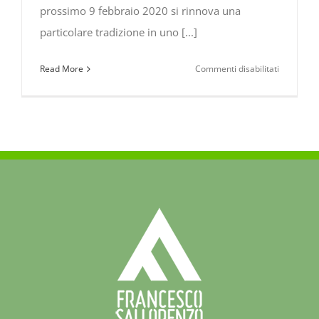
prossimo 9 febbraio 2020 si rinnova una
particolare tradizione in uno [...]
su
Read More
Commenti disabilitati
Il
Carnevale
tradiziona
di
Alessandr
del
Carretto
–
Domenica
9
febbraio
2020