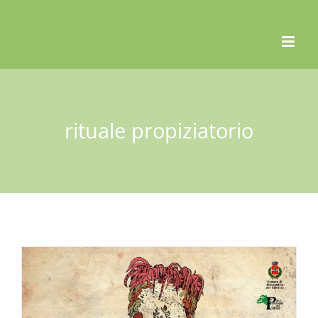
Skip
to
content
rituale propiziatorio