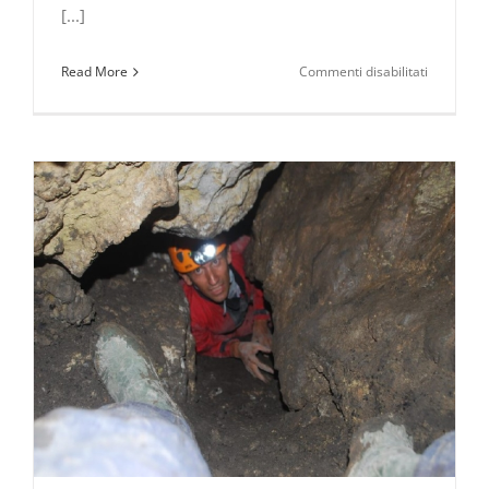
[...]
su
Read More
Commenti disabilitati
NaturArte
Basilicata,
on
line
edition
2020
–
2021