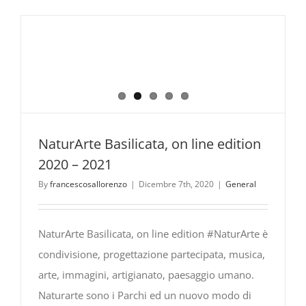
buio
(nelle
terre
del
Pollino).
Così
“Il
buco”
sbarca
NaturArte Basilicata, on line edition
a
2020 – 2021
Venezia,
By
francescosallorenzo
|
Dicembre 7th, 2020
|
General
intervista
al
regista
NaturArte Basilicata, on line edition #NaturArte è
condivisione, progettazione partecipata, musica,
arte, immagini, artigianato, paesaggio umano.
Naturarte sono i Parchi ed un nuovo modo di