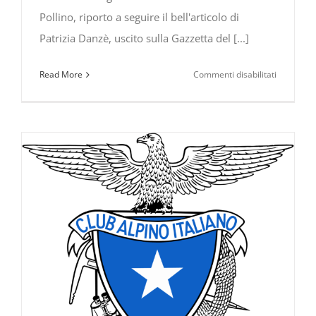
Pollino, riporto a seguire il bell'articolo di
Patrizia Danzè, uscito sulla Gazzetta del [...]
su
Read More
Commenti disabilitati
Il
nuovo
film
di
Michelang
Frammart
visto
da
Patrizia
Danzè