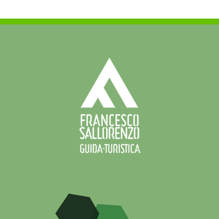
in
BASILICAT
6
–
7
aprile
2019