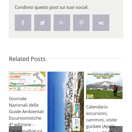
Condivisi questo post sui tuoi social:
Facebook
Twitter
Google+
Pinterest
Vk
Related Posts
Giornate
Soc
Nazionali delle
Calendario
19
Guide Ambientali
escursioni,
Genn
Escursionistiche
cammini, visite
4ª edizione –
guidate (Aprile –
CamminaNatura