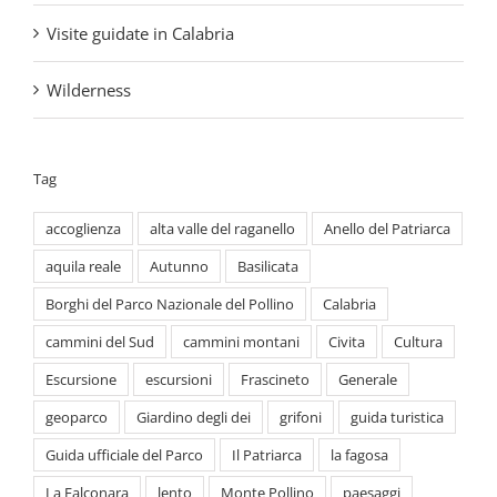
Wilderness
Tag
accoglienza
alta valle del raganello
Anello del Patriarca
aquila reale
Autunno
Basilicata
Borghi del Parco Nazionale del Pollino
Calabria
cammini del Sud
cammini montani
Civita
Cultura
Escursione
escursioni
Frascineto
Generale
geoparco
Giardino degli dei
grifoni
guida turistica
Guida ufficiale del Parco
Il Patriarca
la fagosa
La Falconara
lento
Monte Pollino
paesaggi
Parco
Parco Nazionale del Pollino
Parks