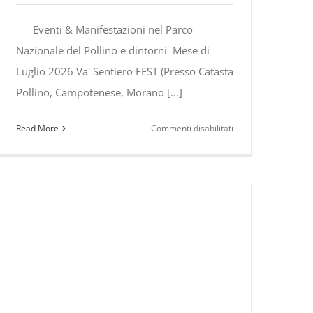
Eventi & Manifestazioni nel Parco
Nazionale del Pollino e dintorni Mese di
Luglio 2026 Va' Sentiero FEST (Presso Catasta
Pollino, Campotenese, Morano [...]
su
Read More
Commenti disabilitati
Eventi
&
Manifestazioni
nel
Parco
Nazionale
del
Pollino
e
dintorni
Luglio