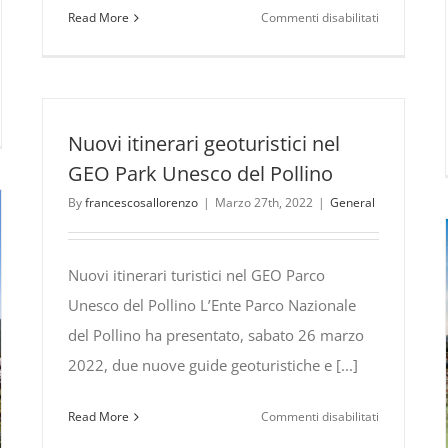
su
Read More
Commenti disabilitati
Eugenio
in
Via
Di
linoFuocoZero –
Gioia
Nuovi itinerari geoturistici nel
all’Open
GEO Park Unesco del Pollino
ndi
Sound
By
francescosallorenzo
|
Marzo 27th, 2022
|
General
Festival
vengono
–
ieme
Pollino
Nuovi itinerari turistici nel GEO Parco
Music
Unesco del Pollino L’Ente Parco Nazionale
del Pollino ha presentato, sabato 26 marzo
2022, due nuove guide geoturistiche e [...]
su
Read More
Commenti disabilitati
Nuovi