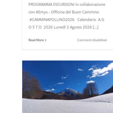
PROGRAMMA ESCURSIONI in collaborazione
con #Emys - Officina del Buon Cammino
#CAMMINAPOLLINO2026 Calendario A G
O S T O 2026 Lunedì 3 Agosto 2026 [...]
su
Read More
Commenti disabilitati
ESC
nel
PAR
NAZ
del
POL
PR
AGO
–
SET
202