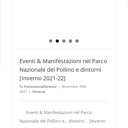
Eventi & Manifestazioni nel Parco
rsioni
Nazionale del Pollino e dintorni
co
[Inverno 2021-22]
ionale
By
francescosallorenzo
|
Novembre 30th,
2021
|
General
ino:
gramma
BRAIO
Eventi & Manifestazioni nel Parco
2
Nazionale del Pollino e... dintorni [Inverno