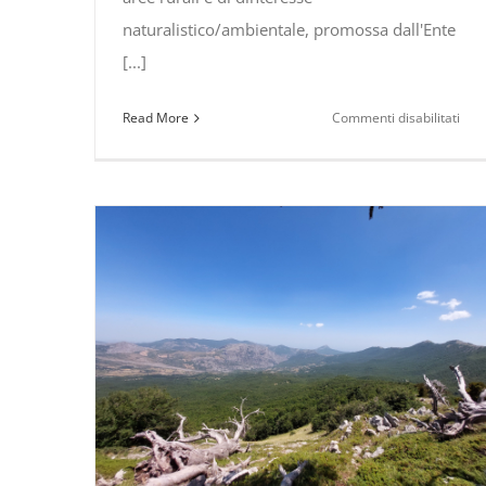
naturalistico/ambientale, promossa dall'Ente
[...]
su
Read More
Commenti disabilitati
#Pol
Gli
ince
si
pre
ins