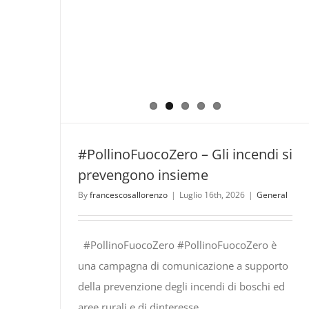
#PollinoFuocoZero – Gli incendi si
prevengono insieme
By
francescosallorenzo
|
Luglio 16th, 2026
|
General
#PollinoFuocoZero #PollinoFuocoZero è
una campagna di comunicazione a supporto
della prevenzione degli incendi di boschi ed
aree rurali e di dinteresse