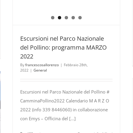
Escursioni nel Parco Nazionale
del Pollino: programma MARZO
URSIONI
2022
By
francescosallorenzo
|
Febbraio 28th,
CO
2022
|
General
IONALE
LINO:
Escursioni nel Parco Nazionale del Pollino #
OGRAMMA
CamminaPollino2022 Calendario M A R Z O
STO
2022 (info 339 8446060) in collaborazione
con Emys – Officina del [...]
TEMBRE
6