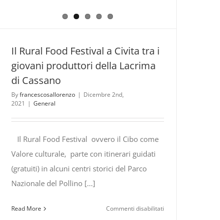
–
Agosto
–
Settembre
Il Rural Food Festival a Civita tra i
2026
giovani produttori della Lacrima
di Cassano
By
francescosallorenzo
|
Dicembre 2nd,
2021
|
General
Il Rural Food Festival ovvero il Cibo come
Valore culturale, parte con itinerari guidati
(gratuiti) in alcuni centri storici del Parco
Nazionale del Pollino [...]
su
Read More
Commenti disabilitati
Il