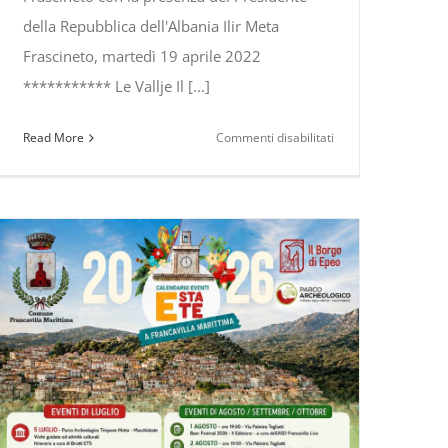
della Repubblica dell'Albania Ilir Meta
Frascineto, martedì 19 aprile 2022
*********** Le Vallje Il [...]
su
Read More
Commenti disabilitati
Vallje
albanesi
a
Frascineto
con
la
presenza
del
Presidente
della
Repubblica
dell’Albania