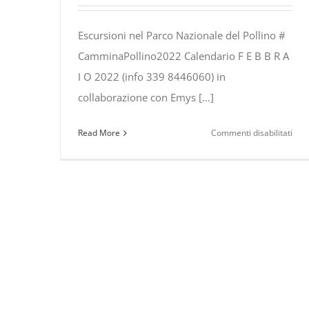
Escursioni nel Parco Nazionale del Pollino #
CamminaPollino2022 Calendario F E B B R A
I O 2022 (info 339 8446060) in
collaborazione con Emys [...]
su
Read More
Commenti disabilitati
Escu
nel
Par
Naz
del
Poll
pro
FEB
202