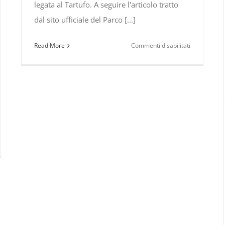
legata al Tartufo. A seguire l'articolo tratto
dal sito ufficiale del Parco [...]
su
Read More
Commenti disabilitati
Carbone,
città
del
Tartufo
e
“Festival
del
Cibo
e
l
delle
d
Tradizioni”
ival
–
31
ta
ottobre