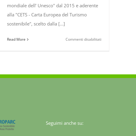
mondiale dell’ Unesco" dal 2015 e aderente
alla "CETS - Carta Europea del Turismo
sostenibile", scelto dalla [...]
su
Read More
Commenti disabilitati
XXVII
Giornate
Micologiche
C.E.M.M.
e
XXII
Seminario
U.M.I.
nel
Parco
Nazionale
Seguimi anche su:
del
Pollino