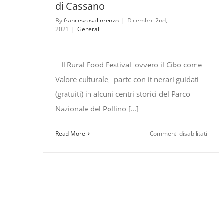
di Cassano
By
francescosallorenzo
|
Dicembre 2nd,
2021
|
General
Il Rural Food Festival ovvero il Cibo come
Valore culturale, parte con itinerari guidati
(gratuiti) in alcuni centri storici del Parco
Nazionale del Pollino [...]
su
Read More
Commenti disabilitati
Il
Rura
Foo
Fest
a
Civi
tra