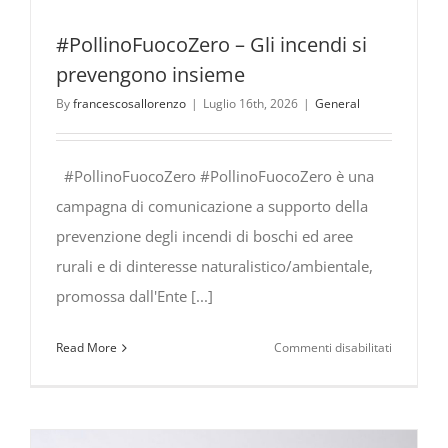
#PollinoFuocoZero – Gli incendi si
prevengono insieme
By
francescosallorenzo
|
Luglio 16th, 2026
|
General
#PollinoFuocoZero #PollinoFuocoZero è una
campagna di comunicazione a supporto della
prevenzione degli incendi di boschi ed aree
rurali e di dinteresse naturalistico/ambientale,
promossa dall'Ente [...]
su
Read More
Commenti disabilitati
#PollinoF
Gli
incendi
si