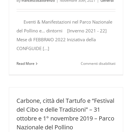
By
francescosallorenzo
|
Novembre 30th, 2021
|
General
Eventi & Manifestazioni nel Parco Nazionale
del Pollino e... dintorni [Inverno 2021 - 22]
Mese di FEBBRAIO 2022 Iniziativa della
CONFGUIDE [...]
su
Read More
Commenti disabilitati
Eventi
&
Manifesta
nel
Parco
Carbone, città del Tartufo e “Festival
Nazionale
del Cibo e delle Tradizioni” – 31
del
ottobre e 1° novembre 2019 – Parco
Pollino
Nazionale del Pollino
e