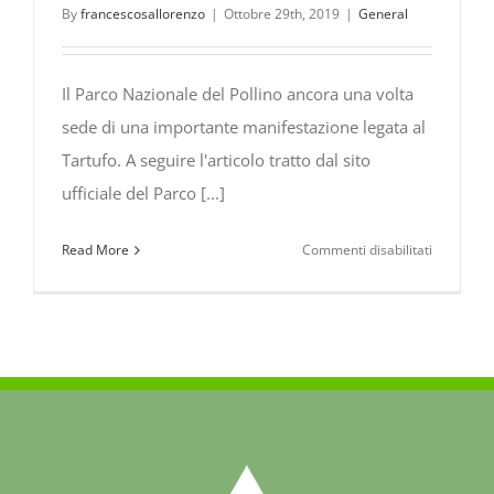
dintorni
By
francescosallorenzo
|
Ottobre 29th, 2019
|
General
[Inverno
2021-
22]
Il Parco Nazionale del Pollino ancora una volta
sede di una importante manifestazione legata al
Tartufo. A seguire l'articolo tratto dal sito
ufficiale del Parco [...]
su
Read More
Commenti disabilitati
Carbone,
città
del
Tartufo
e
“Festival
del
Cibo
e