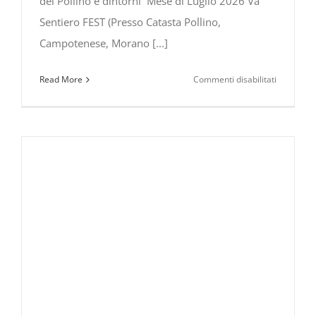
del Pollino e dintorni Mese di Luglio 2026 Va'
Sentiero FEST (Presso Catasta Pollino,
Campotenese, Morano [...]
su
Read More
Commenti disabilitati
Eventi
&
Manifesta
nel
Parco
Nazionale
del
Pollino
e
dintorni
Luglio
–
Agosto
–