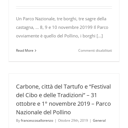
Un Parco Nazionale, tre borghi, tre sagre della
castagna, ... 8, 9 e 10 novembre 20199 Il Parco
ovviamente è quello del Pollino, i borghi [...]
su
Read More
Commenti disabilitati
Un
Parco
Nazionale
tre
borghi,
Carbone, città del Tartufo e “Festival
tre
del Cibo e delle Tradizioni” – 31
sagre
ottobre e 1° novembre 2019 – Parco
della
Nazionale del Pollino
castagna,
…
By
francescosallorenzo
|
Ottobre 29th, 2019
|
General
8,