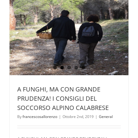
XXII
Seminario
U.M.I.
nel
Parco
Nazionale
del
Pollino
–
6/12
ottobre
2019
A FUNGHI, MA CON GRANDE
PRUDENZA! I CONSIGLI DEL
SOCCORSO ALPINO CALABRESE
By
francescosallorenzo
|
Ottobre 2nd, 2019
|
General