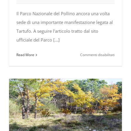
9
e
Il Parco Nazionale del Pollino ancora una volta
10
sede di una importante manifestazione legata al
novembre
Tartufo. A seguire l'articolo tratto dal sito
2019
ufficiale del Parco [...]
su
Read More
Commenti disabilitati
Carbone,
città
del
Tartufo
e
“Festival
del
Cibo
e
delle