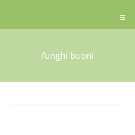
Skip
to
content
funghi buoni