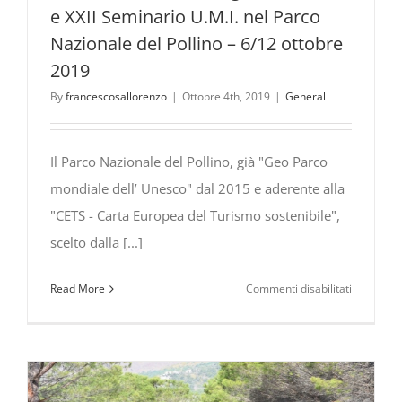
e XXII Seminario U.M.I. nel Parco
Nazionale del Pollino – 6/12 ottobre
2019
By
francescosallorenzo
|
Ottobre 4th, 2019
|
General
Il Parco Nazionale del Pollino, già "Geo Parco
mondiale dell’ Unesco" dal 2015 e aderente alla
"CETS - Carta Europea del Turismo sostenibile",
scelto dalla [...]
su
Read More
Commenti disabilitati
XXVII
Giornate
Micologic
C.E.M.M.
e