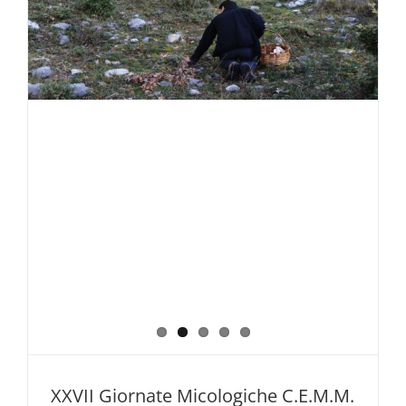
Tradizioni
–
31
ottobre
e
1°
novembre
2019
–
Parco
Nazionale
del
Pollino
XXVII Giornate Micologiche C.E.M.M.