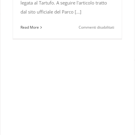
legata al Tartufo. A seguire l'articolo tratto
dal sito ufficiale del Parco [...]
su
Read More
Commenti disabilitati
Carbone,
città
del
Tartufo
e
“Festival
del
Cibo
e
delle
Tradizioni”
–
31
ottobre