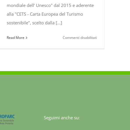
mondiale dell’ Unesco" dal 2015 e aderente
alla "CETS - Carta Europea del Turismo
sostenibile", scelto dalla [...]
su
Read More
Commenti disabilitati
XXVII
Giornate
Micologiche
C.E.M.M.
e
XXII
Seminario
U.M.I.
nel
Parco
Nazionale
Seguimi anche su:
del
Pollino