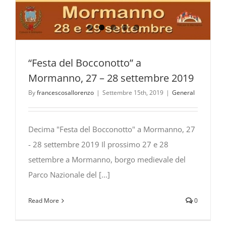
1°
novembre
2019
–
Parco
“Festa del Bocconotto” a
Nazionale
del
Mormanno, 27 – 28 settembre 2019
Pollino
By
francescosallorenzo
|
Settembre 15th, 2019
|
General
Decima "Festa del Bocconotto" a Mormanno, 27
- 28 settembre 2019 Il prossimo 27 e 28
settembre a Mormanno, borgo medievale del
Parco Nazionale del [...]
Read More
0