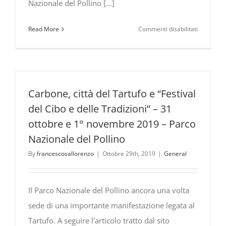
Nazionale del Pollino [...]
su
Read More
Commenti disabilitati
Il
Rural
Food
Festival
a
Carbone, città del Tartufo e “Festival
Civita
del Cibo e delle Tradizioni” – 31
tra
ottobre e 1° novembre 2019 – Parco
i
Nazionale del Pollino
giovani
produttori
By
francescosallorenzo
|
Ottobre 29th, 2019
|
General
della
Lacrima
di
Il Parco Nazionale del Pollino ancora una volta
Cassano
sede di una importante manifestazione legata al
Tartufo. A seguire l'articolo tratto dal sito