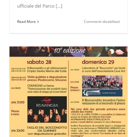
ufficiale del Parco [...]
su
Read More
Commenti disabilitati
Carbone,
città
del
Tartufo
e
“Festival
del
Cibo
e
delle
Tradizioni
–
31
ottobre
e