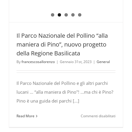
Il Parco Nazionale del Pollino “alla
maniera di Pino”, nuovo progetto
della Regione Basilicata
By
francescosallorenzo
|
Gennaio 31st, 2023
|
General
Il Parco Nazionale del Pollino e gli altri parchi
lucani ... “alla maniera di Pino"! ...ma chi è Pino?
Pino è una guida dei parchi [...]
su
Read More
Commenti disabilitati
Il
Parco