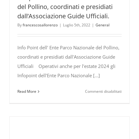
“scoperto”
del Pollino, coordinati e presidiati
da
dall’Associazione Guide Ufficiali.
Topolino,
By
francescosallorenzo
|
Luglio 5th, 2022
|
General
il
celebre
personag
Info Point dell' Ente Parco Nazionale del Pollino,
della
Walt
coordinati e presidiati dall'Associazione Guide
Disney
Ufficiali Operativi anche per l'estate 2024 gli
Infopoint dell'Ente Parco Nazionale [...]
su
Read More
Commenti disabilitati
Infopoint
dell’Ente
Parco
Nazionale
del
Pollino,