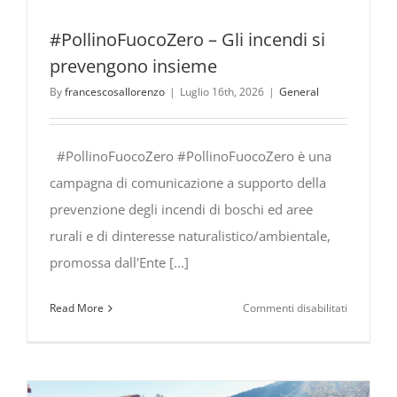
#PollinoFuocoZero – Gli incendi si
prevengono insieme
By
francescosallorenzo
|
Luglio 16th, 2026
|
General
#PollinoFuocoZero #PollinoFuocoZero è una
campagna di comunicazione a supporto della
prevenzione degli incendi di boschi ed aree
rurali e di dinteresse naturalistico/ambientale,
promossa dall'Ente [...]
su
Read More
Commenti disabilitati
#PollinoF
Gli
incendi
si