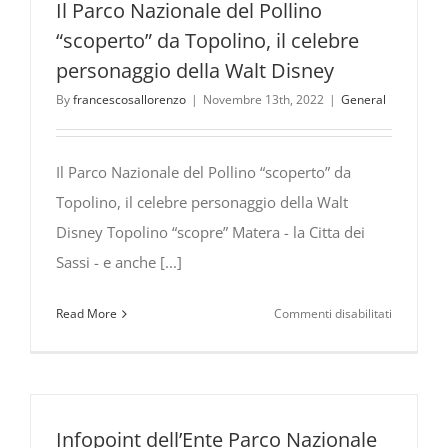
Il Parco Nazionale del Pollino
“scoperto” da Topolino, il celebre
personaggio della Walt Disney
By
francescosallorenzo
|
Novembre 13th, 2022
|
General
Il Parco Nazionale del Pollino “scoperto” da
Topolino, il celebre personaggio della Walt
Disney Topolino “scopre” Matera - la Citta dei
Sassi - e anche [...]
su
Read More
Commenti disabilitati
Il
Parco
Nazionale
del
Pollino
Infopoint dell’Ente Parco Nazionale