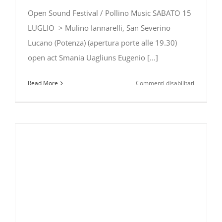
Open Sound Festival / Pollino Music SABATO 15
LUGLIO > Mulino Iannarelli, San Severino
Lucano (Potenza) (apertura porte alle 19.30)
open act Smania Uagliuns Eugenio [...]
su
Read More
Commenti disabilitati
Eugenio
in
Via
Di
Gioia
all’Open
Sound
Festival
–
Pollino
Music