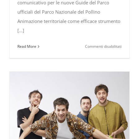
comunicativo per le nuove Guide del Parco
ufficiali del Parco Nazionale del Pollino
Animazione territoriale come efficace strumento
[...]
su
Read More
Commenti disabilitati
Animazio
territorial
come
efficace
strument
comunicat
formazio
per
le
nuove
Guide
del