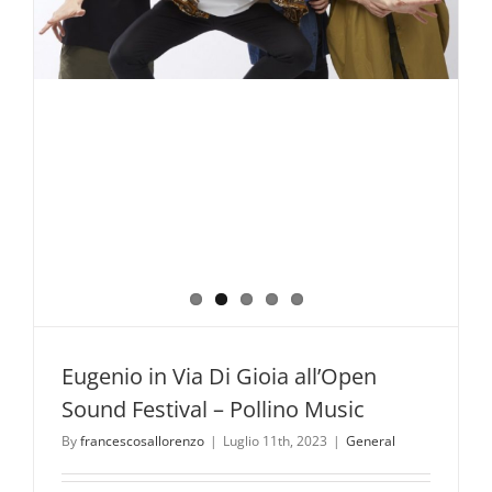
Parco
ufficiali
del
Parco
Nazionale
del
Pollino.
Eugenio in Via Di Gioia all’Open
Sound Festival – Pollino Music
By
francescosallorenzo
|
Luglio 11th, 2023
|
General