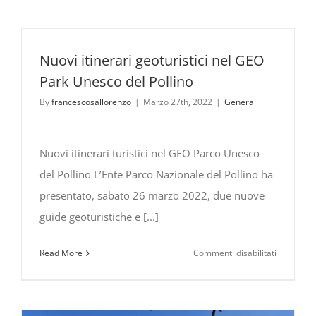
albanesi
a
Frascinet
con
Nuovi itinerari geoturistici nel GEO
la
Park Unesco del Pollino
presenza
By
francescosallorenzo
|
Marzo 27th, 2022
|
General
del
President
della
Nuovi itinerari turistici nel GEO Parco Unesco
Repubblic
del Pollino L’Ente Parco Nazionale del Pollino ha
dell’Alban
Ilir
presentato, sabato 26 marzo 2022, due nuove
Meta
guide geoturistiche e [...]
su
Read More
Commenti disabilitati
Nuovi
itinerari
geoturistic