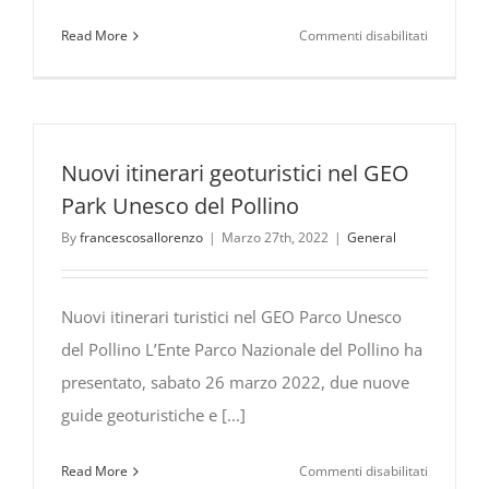
su
Read More
Commenti disabilitati
Vallje
albanesi
a
Frascinet
con
Nuovi itinerari geoturistici nel GEO
la
Park Unesco del Pollino
presenza
By
francescosallorenzo
|
Marzo 27th, 2022
|
General
del
President
della
Nuovi itinerari turistici nel GEO Parco Unesco
Repubblic
del Pollino L’Ente Parco Nazionale del Pollino ha
dell’Alban
Ilir
presentato, sabato 26 marzo 2022, due nuove
Meta
guide geoturistiche e [...]
su
Read More
Commenti disabilitati