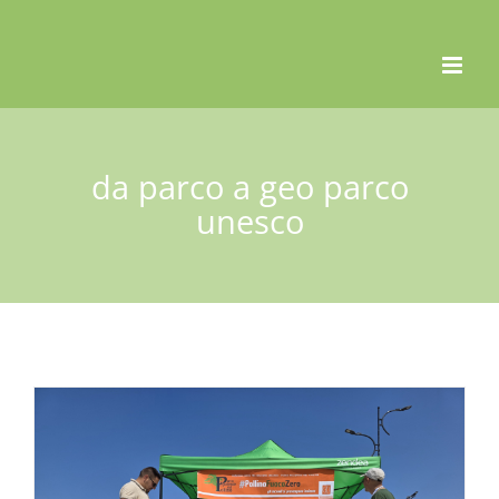
Skip
to
content
da parco a geo parco
unesco