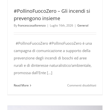
#PollinoFuocoZero – Gli incendi si
prevengono insieme
By
francescosallorenzo
|
Luglio 16th, 2026
|
General
#PollinoFuocoZero #PollinoFuocoZero è una
campagna di comunicazione a supporto della
prevenzione degli incendi di boschi ed aree
rurali e di dinteresse naturalistico/ambientale,
promossa dall'Ente [...]
su
Read More
Commenti disabilitati
#PollinoF
Gli
incendi
si