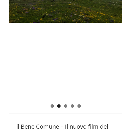
e
Basilicata
il Bene Comune – Il nuovo film del