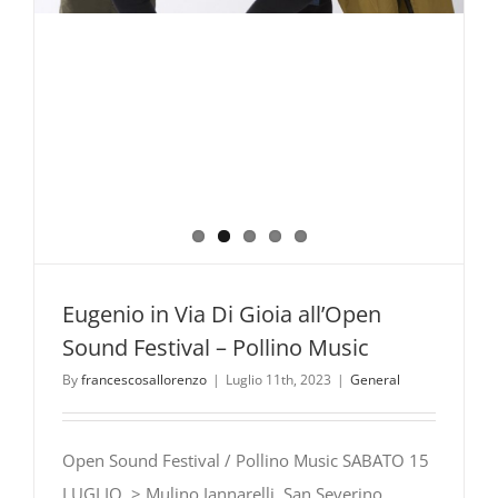
del
Parco
Nazionale
del
Pollino.
Eugenio in Via Di Gioia all’Open
Sound Festival – Pollino Music
By
francescosallorenzo
|
Luglio 11th, 2023
|
General
Open Sound Festival / Pollino Music SABATO 15
LUGLIO > Mulino Iannarelli, San Severino