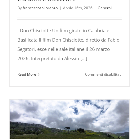
By
francescosallorenzo
|
Aprile 16th, 2026
|
General
Don Chisciotte Un film girato in Calabria e
Basilicata Il film Don Chisciotte, diretto da Fabio
Segatori, esce nelle sale italiane il 26 marzo
2026. Interpretato da Alessio [...]
su
Read More
Commenti disabilitati
DON
CHISCIOT
–
Un
film
girato
in
Calabria