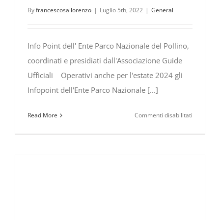
By
francescosallorenzo
|
Luglio 5th, 2022
|
General
il
celebre
personag
Info Point dell' Ente Parco Nazionale del Pollino,
della
Walt
coordinati e presidiati dall'Associazione Guide
Disney
Ufficiali Operativi anche per l'estate 2024 gli
Infopoint dell'Ente Parco Nazionale [...]
su
Read More
Commenti disabilitati
Infopoint
dell’Ente
Parco
Nazionale
del
Pollino,
coordinati
e