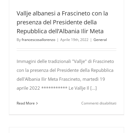
Vallje albanesi a Frascineto con la
presenza del Presidente della
Repubblica dell’Albania Ilir Meta
By
francescosallorenzo
|
Aprile 19th, 2022
|
General
Immagini delle tradizionali "Vallje" di Frascineto
con la presenza del Presidente della Repubblica
dell'Albania Ilir Meta Frascineto, martedì 19
aprile 2022 *********** Le Vallje Il [...]
su
Read More
Commenti disabilitati
Vallje
albanesi
a
Frascinet