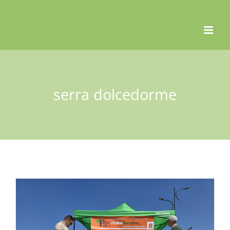
Skip
to
content
serra dolcedorme