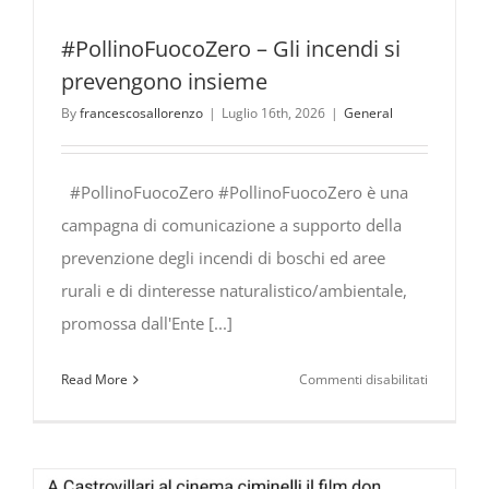
#PollinoFuocoZero – Gli incendi si
prevengono insieme
By
francescosallorenzo
|
Luglio 16th, 2026
|
General
#PollinoFuocoZero #PollinoFuocoZero è una
campagna di comunicazione a supporto della
prevenzione degli incendi di boschi ed aree
rurali e di dinteresse naturalistico/ambientale,
promossa dall'Ente [...]
su
Read More
Commenti disabilitati
#PollinoF
Gli
incendi
si