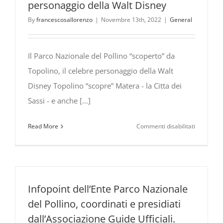
personaggio della Walt Disney
By
francescosallorenzo
|
Novembre 13th, 2022
|
General
Il Parco Nazionale del Pollino “scoperto” da
Topolino, il celebre personaggio della Walt
Disney Topolino “scopre” Matera - la Citta dei
Sassi - e anche [...]
su
Read More
Commenti disabilitati
Il
Parco
Nazionale
del
Pollino
Infopoint dell’Ente Parco Nazionale
“scoperto”
del Pollino, coordinati e presidiati
da
dall’Associazione Guide Ufficiali.
Topolino,