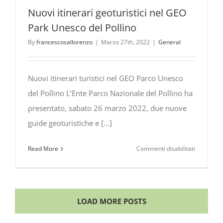
con
Nuovi itinerari geoturistici nel GEO
la
Park Unesco del Pollino
presenza
By
francescosallorenzo
|
Marzo 27th, 2022
|
General
del
President
della
Nuovi itinerari turistici nel GEO Parco Unesco
Repubblic
del Pollino L’Ente Parco Nazionale del Pollino ha
dell’Alban
Ilir
presentato, sabato 26 marzo 2022, due nuove
Meta
guide geoturistiche e [...]
su
Read More
Commenti disabilitati
Nuovi
itinerari
geoturistic
nel
LOAD MORE POSTS
GEO
Park