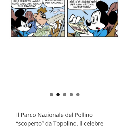
Pollino
“alla
maniera
di
Pino”,
nuovo
progetto
della
Regione
Basilicata
Il Parco Nazionale del Pollino
“scoperto” da Topolino, il celebre