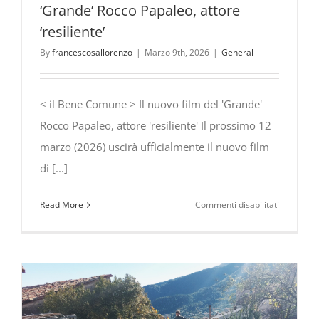
‘Grande’ Rocco Papaleo, attore
‘resiliente’
By
francescosallorenzo
|
Marzo 9th, 2026
|
General
< il Bene Comune > Il nuovo film del 'Grande'
Rocco Papaleo, attore 'resiliente' Il prossimo 12
marzo (2026) uscirà ufficialmente il nuovo film
di [...]
su
Read More
Commenti disabilitati
il
Bene
Comune
–
Il
nuovo