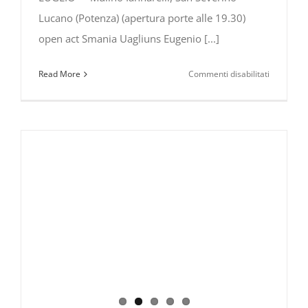
Lucano (Potenza) (apertura porte alle 19.30)
open act Smania Uagliuns Eugenio [...]
su
Read More
Commenti disabilitati
Eugenio
in
Via
Di
Gioia
all’Open
Sound
Festival
–
Pollino
Music