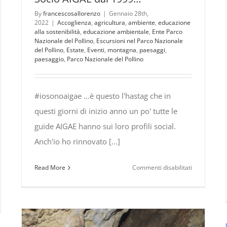
By
francescosallorenzo
|
Gennaio 28th,
2022
|
Accoglienza
,
agricultura
,
ambiente
,
educazione
alla sostenibilità
,
educazione ambientale
,
Ente Parco
Nazionale del Pollino
,
Escursioni nel Parco Nazionale
del Pollino
,
Estate
,
Eventi
,
montagna
,
paesaggi
,
paesaggio
,
Parco Nazionale del Pollino
#iosonoaigae ...è questo l'hastag che in
questi giorni di inizio anno un po' tutte le
guide AIGAE hanno sui loro profili social.
Anch'io ho rinnovato [...]
su
Read More
Commenti disabilitati
Socio
AIGAE
dal
nata
1999…
rnazionale