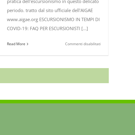
pratica dell'escursionismo in questo delicato
periodo. tratto dal sito ufficiale dell'AIGAE
www.aigae.org ESCURSIONISMO IN TEMPI DI
COVID-19: FAQ PER ESCURSIONISTI [...]
su
Read More
Commenti disabilitati
ESCURSIONISMO
IN
TEMPI
DI
COVID-
19
(Articolo
AIGAE)