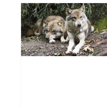
dell
Gui
Turi
–
Ediz
202