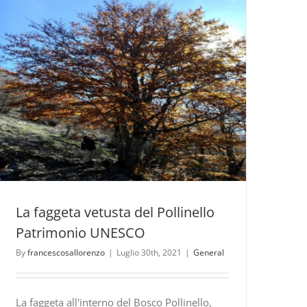
Festival
a
Civita
tra
i
giovani
produttori
della
Lacrima
di
Cassano
La faggeta vetusta del Pollinello
Patrimonio UNESCO
By
francescosallorenzo
|
Luglio 30th, 2021
|
General
La faggeta all'interno del Bosco Pollinello,