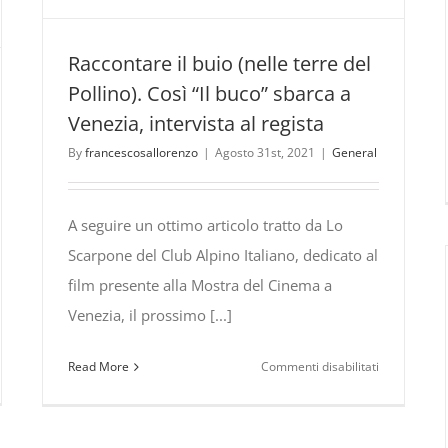
Raccontare il buio (nelle terre del
Pollino). Così “Il buco” sbarca a
Venezia, intervista al regista
By
francescosallorenzo
|
Agosto 31st, 2021
|
General
A seguire un ottimo articolo tratto da Lo
Scarpone del Club Alpino Italiano, dedicato al
film presente alla Mostra del Cinema a
Venezia, il prossimo [...]
su
Read More
Commenti disabilitati
e
Raccontare
il
buio