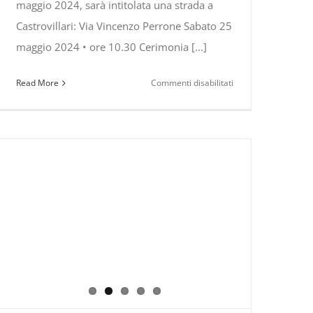
maggio 2024, sarà intitolata una strada a
Castrovillari: Via Vincenzo Perrone Sabato 25
maggio 2024 • ore 10.30 Cerimonia [...]
su
Read More
Commenti disabilitati
Ricordando
Vincenzo
Perrone,
studioso,
storico,
ricercatore,
escursionista!