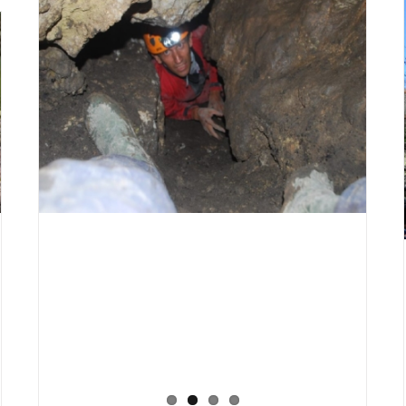
a
da
stica
ione
4