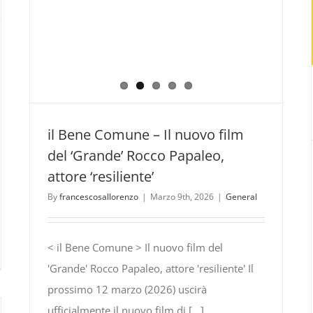
il Bene Comune – Il nuovo film
del ‘Grande’ Rocco Papaleo,
attore ‘resiliente’
By
francescosallorenzo
|
Marzo 9th, 2026
|
General
< il Bene Comune > Il nuovo film del
N
'Grande' Rocco Papaleo, attore 'resiliente' Il
SCIOTTE
prossimo 12 marzo (2026) uscirà
ufficialmente il nuovo film di [...]