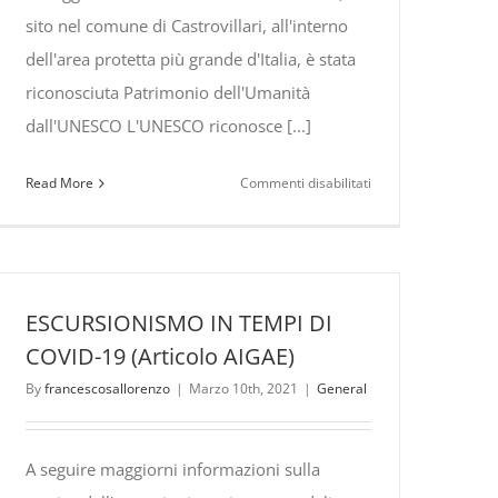
sito nel comune di Castrovillari, all'interno
dell'area protetta più grande d'Italia, è stata
riconosciuta Patrimonio dell'Umanità
dall'UNESCO L'UNESCO riconosce [...]
su
Read More
Commenti disabilitati
La
faggeta
vetusta
del
Pollinello
ESCURSIONISMO IN TEMPI DI
Patrimonio
COVID-19 (Articolo AIGAE)
UNESCO
By
francescosallorenzo
|
Marzo 10th, 2021
|
General
A seguire maggiorni informazioni sulla