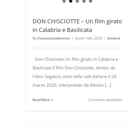
DON CHISCIOTTE – Un film girato
in Calabria e Basilicata
By
francescosallorenzo
|
Aprile 16th, 2026
|
General
Don Chisciotte Un film girato in Calabria e
Basilicata Il film Don Chisciotte, diretto da
Fabio Segatori, esce nelle sale italiane il 26
marzo 2026. Interpretato da Alessio [...]
su
Read More
Commenti disabilitati
DO
CHI
–
Un