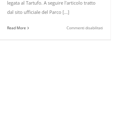
legata al Tartufo. A seguire l'articolo tratto
dal sito ufficiale del Parco [...]
su
Read More
Commenti disabilitati
Carbone,
città
del
Tartufo
e
“Festival
del
Cibo
e
delle
Tradizioni”
–
31
ottobre