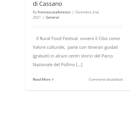
di Cassano
By
francescosallorenzo
|
Dicembre 2nd,
2021
|
General
Il Rural Food Festival ovvero il Cibo come
Valore culturale, parte con itinerari guidati
(gratuiti) in alcuni centri storici del Parco
Nazionale del Pollino [...]
su
Read More
Commenti disabilitati
Il
Rura
Foo
Fest
a
Civi
tra