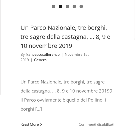
Un Parco Nazionale, tre borghi,
tre sagre della castagna, … 8, 9 e
10 novembre 2019
By
francescosallorenzo
|
Novembre 1st,
2019
|
General
Un Parco Nazionale, tre borghi, tre sagre
della castagna, ... 8, 9 e 10 novembre 20199
l
Il Parco ovviamente è quello del Pollino, i
d
borghi [...]
ival
su
Read More
Commenti disabilitati
ta
Un