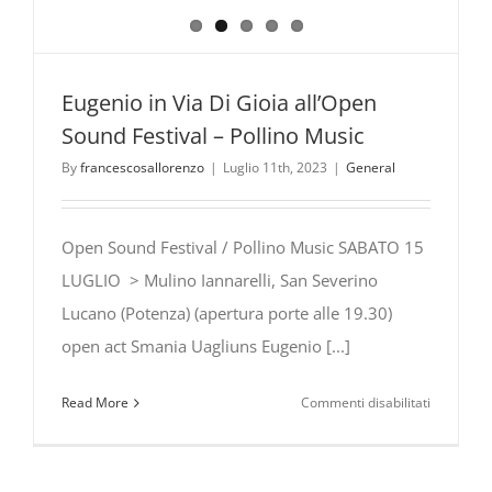
Eugenio in Via Di Gioia all’Open
Sound Festival – Pollino Music
By
francescosallorenzo
|
Luglio 11th, 2023
|
General
Open Sound Festival / Pollino Music SABATO 15
LUGLIO > Mulino Iannarelli, San Severino
Lucano (Potenza) (apertura porte alle 19.30)
open act Smania Uagliuns Eugenio [...]
su
Read More
Commenti disabilitati
Eugenio
in
Via