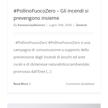
#PollinoFuocoZero – Gli incendi si
prevengono insieme
By
francescosallorenzo
|
Luglio 16th, 2026
|
General
#PollinoFuocoZero #PollinoFuocoZero è una
campagna di comunicazione a supporto della
prevenzione degli incendi di boschi ed aree
rurali e di dinteresse naturalistico/ambientale,
promossa dall'Ente [...]
su
Read More
Commenti disabilitati
#PollinoF
Gli
incendi
si