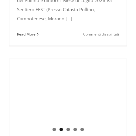
del Pollino e dintorni Mese di Luglio 2026 Va'
Sentiero FEST (Presso Catasta Pollino,
Campotenese, Morano [...]
su
Read More
Commenti disabilitati
Eventi
&
Manifesta
nel
Parco
Nazionale
del
Pollino
e
dintorni
Luglio
–
Agosto
–