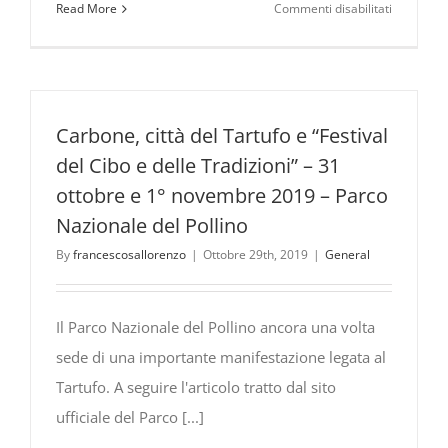
su
Read More
Commenti disabilitati
Eventi
&
Manifesta
nel
Parco
Carbone, città del Tartufo e “Festival
Nazionale
del Cibo e delle Tradizioni” – 31
del
ottobre e 1° novembre 2019 – Parco
Pollino
Nazionale del Pollino
e
dintorni
By
francescosallorenzo
|
Ottobre 29th, 2019
|
General
[Inverno
2021-
22]
Il Parco Nazionale del Pollino ancora una volta
sede di una importante manifestazione legata al
Tartufo. A seguire l'articolo tratto dal sito
ufficiale del Parco [...]