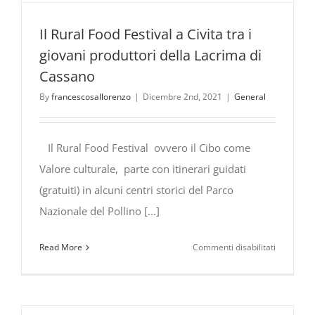
Settembr
Il Rural Food Festival a Civita tra i
2026
giovani produttori della Lacrima di
Cassano
By
francescosallorenzo
|
Dicembre 2nd, 2021
|
General
Il Rural Food Festival ovvero il Cibo come
Valore culturale, parte con itinerari guidati
(gratuiti) in alcuni centri storici del Parco
Nazionale del Pollino [...]
su
Read More
Commenti disabilitati
Il
Rural
Food
Festival