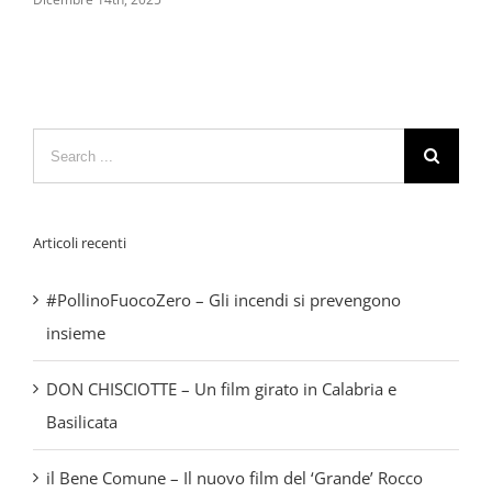
Search
for:
Articoli recenti
#PollinoFuocoZero – Gli incendi si prevengono
insieme
DON CHISCIOTTE – Un film girato in Calabria e
Basilicata
il Bene Comune – Il nuovo film del ‘Grande’ Rocco
Papaleo, attore ‘resiliente’
Animazione territoriale come efficace strumento
comunicativo, formazione per le nuove Guide del