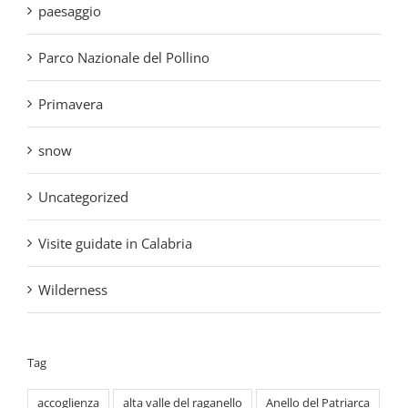
Primavera
snow
Uncategorized
Visite guidate in Calabria
Wilderness
Tag
accoglienza
alta valle del raganello
Anello del Patriarca
aquila reale
Autunno
Basilicata
Borghi del Parco Nazionale del Pollino
Calabria
cammini del Sud
cammini montani
Civita
Cultura