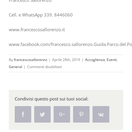
Francesco Sallorenzo
Cell. e WhatsApp 339. 8446060
www.francescosallorenzo.it
www.facebook.com/francesco.sallorenzo.Guida.Parco.del.Po
By
francescosallorenzo
|
Aprile 28th, 2019
|
Accoglienza
,
Eventi
,
su
General
|
Commenti disabilitati
Serra
delle
Ciavole
…
Condivisi questo post sui tuoi social:
la
montagna
Facebook
Twitter
Google+
Pinterest
Vk
di
Italus,
1°