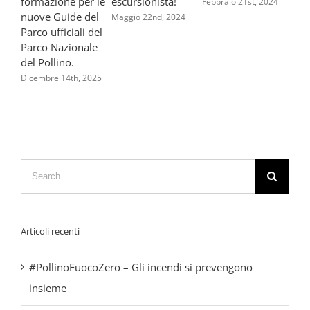
Febbraio 21st, 2024
Marzo 
Search
for:
Articoli recenti
#PollinoFuocoZero – Gli incendi si prevengono
insieme
DON CHISCIOTTE – Un film girato in Calabria e
Basilicata