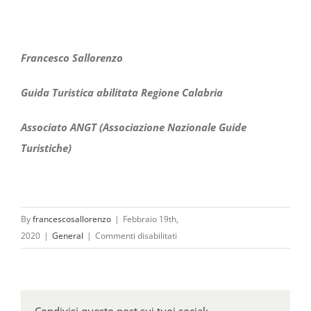
Francesco Sallorenzo
Guida Turistica abilitata Regione Calabria
Associato ANGT (Associazione Nazionale Guide
Turistiche)
By
francescosallorenzo
|
Febbraio 19th,
su
2020
|
General
|
Commenti disabilitati
Giornata
Internazionale
della
Guida
Condivisi questo post sui tuoi social: