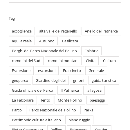
accoglienza
alta valle del raganello
Anello del Patriarca
aquila reale
Autunno
Basilicata
Borghi del Parco Nazionale del Pollino
Calabria
cammini del Sud
cammini montani
Civita
Cultura
Escursione
escursioni
Frascineto
Generale
geoparco
Giardino degli dei
grifoni
guida turistica
Guida ufficiale del Parco
Il Patriarca
la fagosa
La Falconara
lento
Monte Pollino
paesaggi
Parco
Parco Nazionale del Pollino
Parks
Patrimonio culturale italiano
piano ruggio
Pietra Campanara
Pollino
Primavera
Sentieri
serra delle ciavole
serra dolcedorme
slow
Sybaris
timpe
turismo
vallje
visita guidata