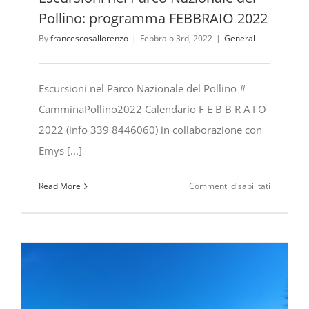
Pollino: programma FEBBRAIO 2022
By
francescosallorenzo
|
Febbraio 3rd, 2022
|
General
Escursioni nel Parco Nazionale del Pollino #
CamminaPollino2022 Calendario F E B B R A I O
2022 (info 339 8446060) in collaborazione con
Emys [...]
su
Read More
Commenti disabilitati
Escursioni
nel
Parco
Nazionale
del
Pollino:
program