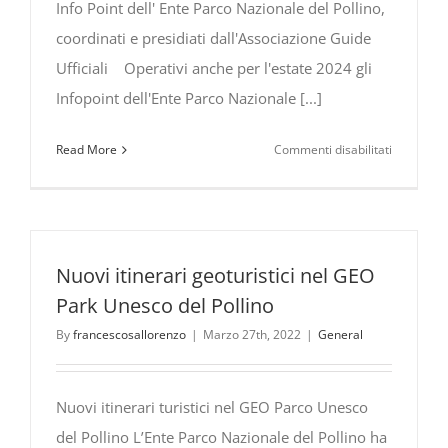
Info Point dell' Ente Parco Nazionale del Pollino,
coordinati e presidiati dall'Associazione Guide
Ufficiali Operativi anche per l'estate 2024 gli
Infopoint dell'Ente Parco Nazionale [...]
su
Read More
Commenti disabilitati
Infopoint
dell’Ente
Parco
Nazionale
del
Nuovi itinerari geoturistici nel GEO
Pollino,
Park Unesco del Pollino
coordinati
By
francescosallorenzo
|
Marzo 27th, 2022
|
General
e
presidiati
dall’Assoc
Nuovi itinerari turistici nel GEO Parco Unesco
Guide
del Pollino L’Ente Parco Nazionale del Pollino ha
Ufficiali.