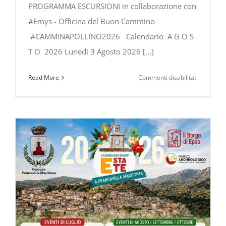
PROGRAMMA ESCURSIONI in collaborazione con
#Emys - Officina del Buon Cammino
#CAMMINAPOLLINO2026 Calendario A G O S
T O 2026 Lunedì 3 Agosto 2026 [...]
su
Read More
Commenti disabilitati
ESCURSIO
nel
PARCO
NAZIONA
del
POLLINO:
PROGRA
AGOSTO
–
SETTEMB
2026