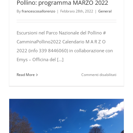
Pollino: programma MARZO 2022
By
francescosallorenzo
|
Febbraio 28th, 2022
|
General
Escursioni nel Parco Nazionale del Pollino #
CamminaPollino2022 Calendario M A R Z O
2022 (info 339 8446060) in collaborazione con
Emys – Officina del [...]
su
Read More
Commenti disabilitati
Escursioni
nel
Parco
Nazionale
del
Pollino:
program
MARZO