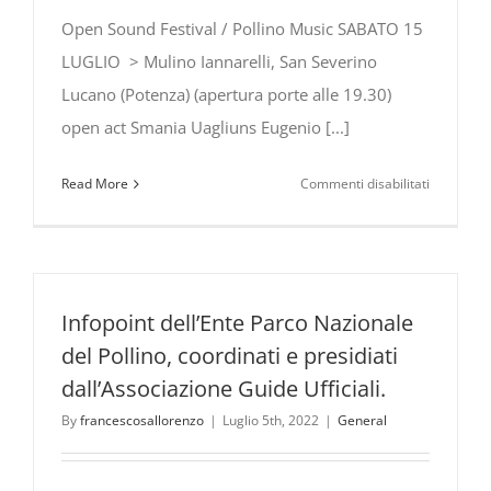
Open Sound Festival / Pollino Music SABATO 15
LUGLIO > Mulino Iannarelli, San Severino
Lucano (Potenza) (apertura porte alle 19.30)
open act Smania Uagliuns Eugenio [...]
su
Read More
Commenti disabilitati
Eugenio
in
Via
Di
Gioia
Infopoint dell’Ente Parco Nazionale
all’Open
del Pollino, coordinati e presidiati
Sound
dall’Associazione Guide Ufficiali.
Festival
–
By
francescosallorenzo
|
Luglio 5th, 2022
|
General
Pollino
Music