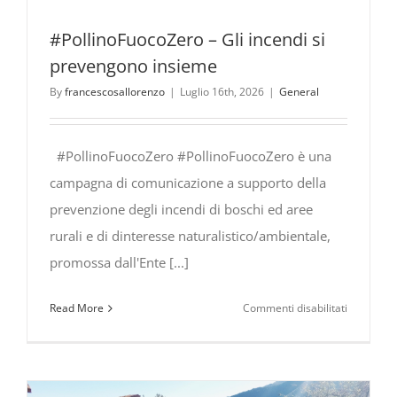
#PollinoFuocoZero – Gli incendi si
prevengono insieme
By
francescosallorenzo
|
Luglio 16th, 2026
|
General
#PollinoFuocoZero #PollinoFuocoZero è una
campagna di comunicazione a supporto della
prevenzione degli incendi di boschi ed aree
rurali e di dinteresse naturalistico/ambientale,
promossa dall'Ente [...]
su
Read More
Commenti disabilitati
#PollinoF
Gli
incendi
si