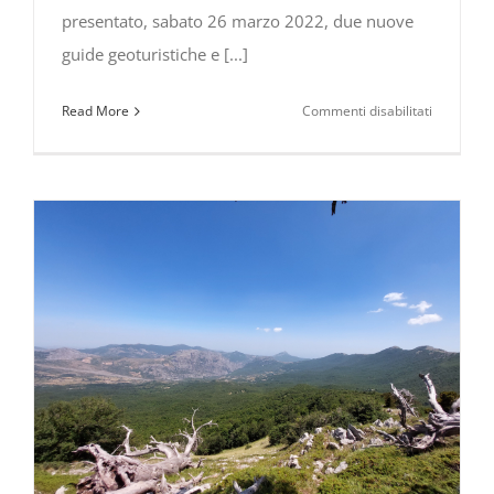
presentato, sabato 26 marzo 2022, due nuove
guide geoturistiche e [...]
su
Read More
Commenti disabilitati
Nuovi
itinerari
geoturistic
nel
GEO
Park
Unesco
del
Pollino