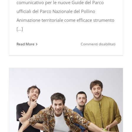
comunicativo per le nuove Guide del Parco
ufficiali del Parco Nazionale del Pollino
Animazione territoriale come efficace strumento
[...]
su
Read More
Commenti disabilitati
Animazio
territorial
come
efficace
strument
comunicat
formazio
per
le
nuove
Guide
del