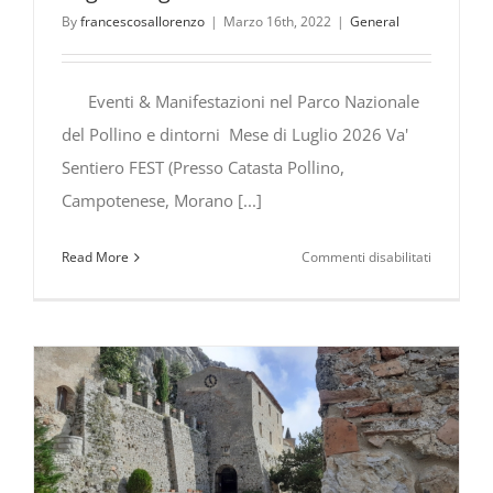
By
francescosallorenzo
|
Marzo 16th, 2022
|
General
Eventi & Manifestazioni nel Parco Nazionale
del Pollino e dintorni Mese di Luglio 2026 Va'
Sentiero FEST (Presso Catasta Pollino,
Campotenese, Morano [...]
su
Read More
Commenti disabilitati
Eventi
&
Manifesta
nel
Parco
Nazionale
del
Pollino