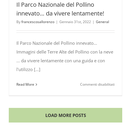
Il Parco Nazionale del Pollino
innevato… da vivere lentamente!
By
francescosallorenzo
|
Gennaio 31st, 2022
|
General
Il Parco Nazionale del Pollino innevato...
Immagini delle Terre Alte del Pollino con la neve
... da vivere lentamente con una guida e con
l'utilizzo [...]
su
Read More
Commenti disabilitati
Il
Parco
Nazionale
del
LOAD MORE POSTS
Pollino
innevato…