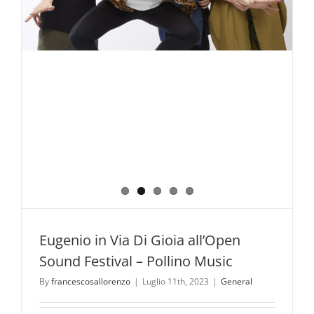
Parco
ufficiali
del
Parco
Nazionale
del
Pollino.
Eugenio in Via Di Gioia all’Open
Sound Festival – Pollino Music
By
francescosallorenzo
|
Luglio 11th, 2023
|
General