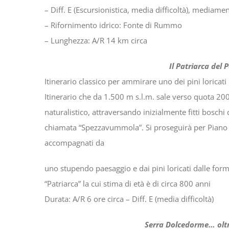
– Diff. E (Escursionistica, media difficoltà), mediam
– Rifornimento idrico: Fonte di Rummo
– Lunghezza: A/R 14 km circa
Il Patriarca del Pollin
Itinerario classico per ammirare uno dei pini loricati 
Itinerario che da 1.500 m s.l.m. sale verso quota 2000
naturalistico, attraversando inizialmente fitti boschi
chiamata “Spezzavummola”. Si proseguirà per Piano G
accompagnati da
uno stupendo paesaggio e dai pini loricati dalle form
“Patriarca” la cui stima di età è di circa 800 anni
Durata: A/R 6 ore circa – Diff. E (media difficoltà)
Serra Dolcedorme… oltre quo