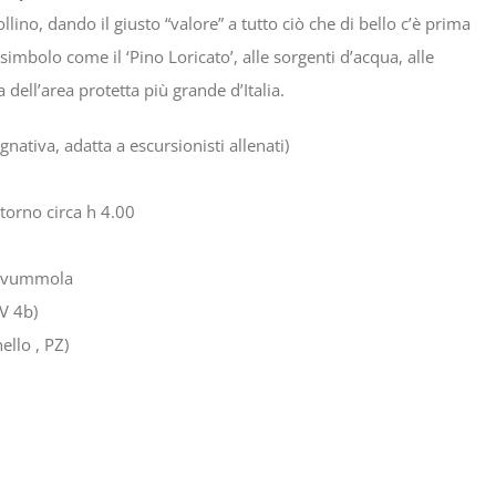
llino, dando il giusto “valore” a tutto ciò che di bello c’è prima
i simbolo come il ‘Pino Loricato’, alle sorgenti d’acqua, alle
 dell’area protetta più grande d’Italia.
gnativa, adatta a escursionisti allenati)
itorno circa h 4.00
zavummola
PV 4b)
ello , PZ)