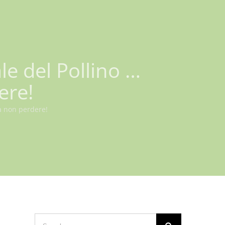
le del Pollino …
ere!
a non perdere!
Search