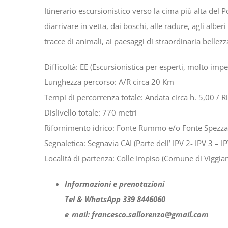
Itinerario escursionistico verso la cima più alta del Po
diarrivare in vetta, dai boschi, alle radure, agli alber
tracce di animali, ai paesaggi di straordinaria bellezza
Difficoltà: EE (Escursionistica per esperti, molto impe
Lunghezza percorso: A/R circa 20 Km
Tempi di percorrenza totale: Andata circa h. 5,00 / R
Dislivello totale: 770 metri
Rifornimento idrico: Fonte Rummo e/o Fonte Spez
Segnaletica: Segnavia CAI (Parte dell’ IPV 2- IPV 3 – I
Località di partenza: Colle Impiso (Comune di Viggian
Informazioni e prenotazioni
Tel & WhatsApp 339 8446060
e_mail: francesco.sallorenzo@gmail.com