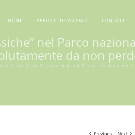
HOME
APPUNTI DI VIAGGIO
CONTATTI
ssiche” nel Parco naziona
olutamente da non perd
ioni “classiche” nel Parco nazionale del Pollino … assolutamente d
Previous
Next