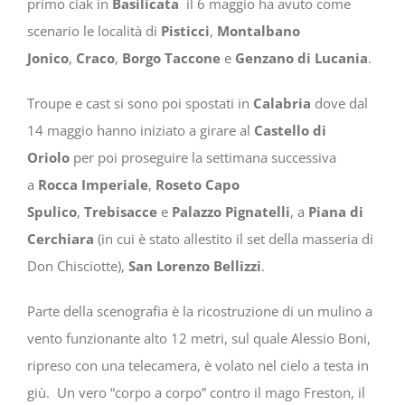
primo ciak in
Basilicata
il 6 maggio ha avuto come
scenario le località di
Pisticci
,
Montalbano
Jonico
,
Craco
,
Borgo Taccone
e
Genzano di Lucania
.
Troupe e cast si sono poi spostati in
Calabria
dove dal
14 maggio hanno iniziato a girare al
Castello di
Oriolo
per poi proseguire la settimana successiva
a
Rocca Imperiale
,
Roseto Capo
Spulico
,
Trebisacce
e
Palazzo Pignatelli
, a
Piana di
Cerchiara
(in cui è stato allestito il set della masseria di
Don Chisciotte),
San Lorenzo Bellizzi
.
Parte della scenografia è la ricostruzione di un mulino a
vento funzionante alto 12 metri, sul quale
Alessio Boni,
ripreso con una telecamera, è volato nel cielo a testa in
giù. Un vero “corpo a corpo” contro il mago Freston, il