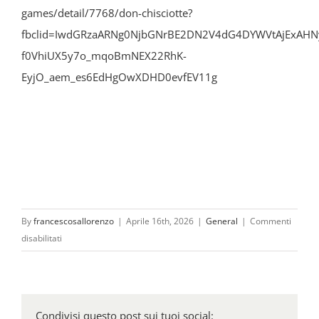
games/detail/7768/don-chisciotte?
fbclid=IwdGRzaARNg0NjbGNrBE2DN2V4dG4DYWVtAjExA
f0VhiUX5y7o_mqoBmNEX22RhK-
EyjO_aem_es6EdHgOwXDHD0evfEV11g
By
francescosallorenzo
|
Aprile 16th, 2026
|
General
|
Commenti
su
disabilitati
DON
CHISCIOTTE
–
Un
Condivisi questo post sui tuoi social: