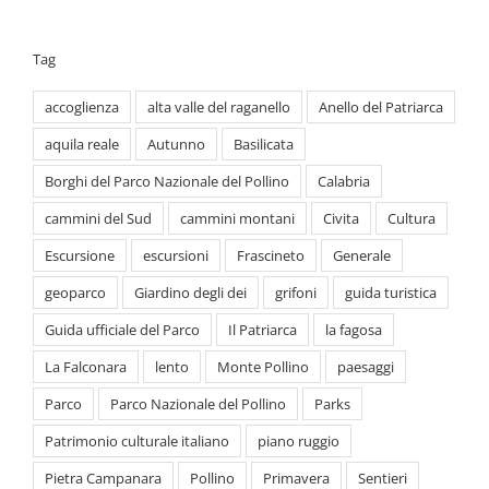
Tag
accoglienza
alta valle del raganello
Anello del Patriarca
aquila reale
Autunno
Basilicata
Borghi del Parco Nazionale del Pollino
Calabria
cammini del Sud
cammini montani
Civita
Cultura
Escursione
escursioni
Frascineto
Generale
geoparco
Giardino degli dei
grifoni
guida turistica
Guida ufficiale del Parco
Il Patriarca
la fagosa
La Falconara
lento
Monte Pollino
paesaggi
Parco
Parco Nazionale del Pollino
Parks
Patrimonio culturale italiano
piano ruggio
Pietra Campanara
Pollino
Primavera
Sentieri
serra delle ciavole
serra dolcedorme
slow
Sybaris